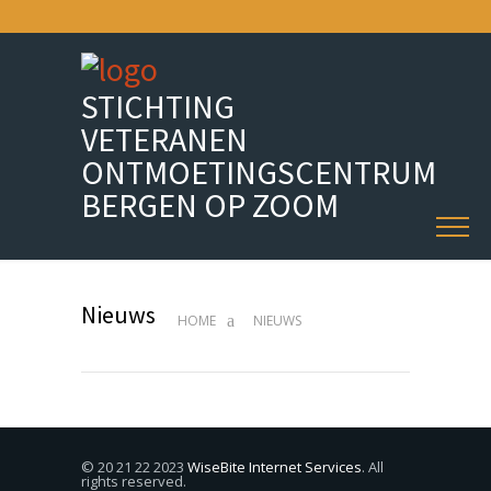
STICHTING
VETERANEN
ONTMOETINGSCENTRUM
BERGEN OP ZOOM
Nieuws
HOME
NIEUWS
© 20 21 22 2023
WiseBite Internet Services
. All
rights reserved.