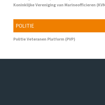
Koninklijke Vereniging van Marineofficieren (KV
POLITIE
Politie Veteranen Platform (PVP)