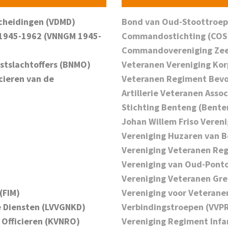
scheidingen (VDMD)
Bond van Oud-Stoottroep
 1945-1962 (VNNGM 1945-
Commandostichting (COS
Commandovereniging Zee
nstslachtoffers (BNMO)
Veteranen Vereniging Ko
icieren van de
Veteranen Regiment Bevo
Artillerie Veteranen Assoc
Stichting Benteng (Bente
Johan Willem Friso Vereni
Vereniging Huzaren van B
Vereniging Veteranen Re
Vereniging van Oud-Ponto
Vereniging Veteranen Gre
(FIM)
Vereniging voor Veterane
e Diensten (LVVGNKD)
Verbindingstroepen (VVP
 Officieren (KVNRO)
Vereniging Regiment Infa