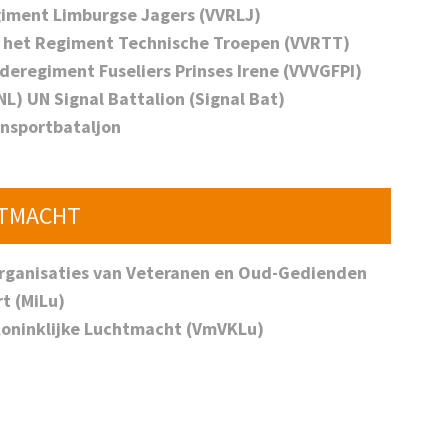
iment Limburgse Jagers (VVRLJ)
n het Regiment Technische Troepen (VVRTT)
deregiment Fuseliers Prinses Irene (VVVGFPI)
L) UN Signal Battalion (Signal Bat)
ansportbataljon
HTMACHT
Organisaties van Veteranen en Oud-Gedienden
rt (MiLu)
Koninklijke Luchtmacht (VmVKLu)