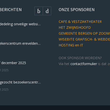
 BERICHTEN
ONZE SPONSOREN
CAFE & VESTZAKTHEATER
Storingsmededeling onveilige website
HET ZWIJNSHOOFD
GEMEENTE BERGEN OP ZOOM
WISEBITE GRAFISCH- & WEBD
31 juli bezoekerscentrum erevelden open voor veteranen
HOSTING en IT
OOK SPONSOR WORDEN?
f december 2025
Via het
contactformulier
is dat z
R 2025
Vrijwilligers gezocht bezoekerscentrum erevelden
R 2025