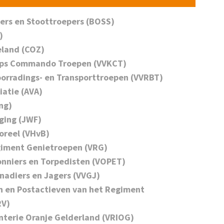
ers en Stoottroepers (BOSS)
)
land (COZ)
rps Commando Troepen (VVKCT)
orradings- en Transporttroepen (VVRBT)
iatie (AVA)
ng)
ging (JWF)
oreel (VHvB)
giment Genietroepen (VRG)
nniers en Torpedisten (VOPET)
nadiers en Jagers (VVGJ)
n en Postactieven van het Regiment
RV)
nterie Oranje Gelderland (VRIOG)